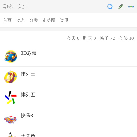
动态
关注
首页
动态
分类
走势图
资讯
今天
0
昨天
0
帖子
72
会员
10
3D彩票
排列三
排列五
快乐8
大乐透