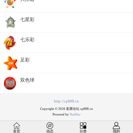
七星彩
七乐彩
足彩
双色球
http://cp888.cn
Copyright © 2026 彩票论坛 cp888.cn
Powered by
HadSky
首页
动态
分类
我的