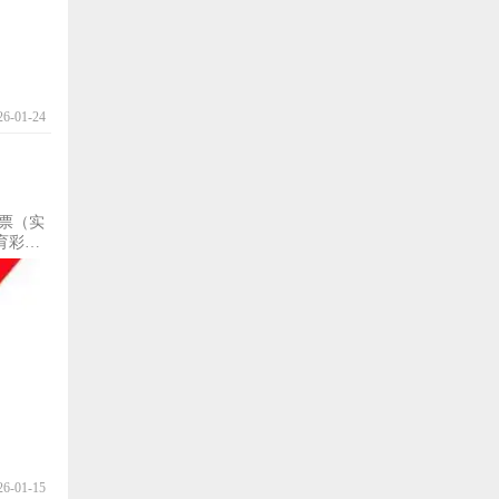
26-01-24
育彩票
票，一
26-01-15