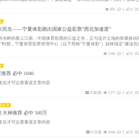
中奖总奖金高达812万元。这是梅州市今年中出的第八个500万元以上的福
891
2
0
20
福彩多年，平时喜欢买几注彩票娱乐一下，也是支持公益，没想到竟然中了
组
奖，太幸运了！” 谈及中奖奖金的使用规划，李先生表示，会
大民生——宁夏体彩跑出国家公益彩票“西北加速度”
河水畔的塞上江南，中国体育彩票的公益之光，正与这片土地的发展脉动
五”时期，宁夏体育彩票管理中心（以下简称“宁夏体彩”）始终锚定“建设负
发展的国家公益彩票”这一核心目标，将责任与公信力视为生命线。从制
1346
1
0
20
风险防控到公益反哺，宁夏体彩用五年的扎实行动，在西北大地勾勒出一
度的“责任彩票宁夏样本”，为“十四五”收官递交了一份沉甸甸的“安心答
组
一、从“15.6亿”到“27亿”：一条向上的曲线 把时间轴往回拨到202
家推荐 必中 1040
复后才可以查看该文章内容
3D彩票
1377
2
0
20
通会员
期 大神推荐 必中 500万
复后才可以查看该文章内容
大乐透
1044
2
0
20