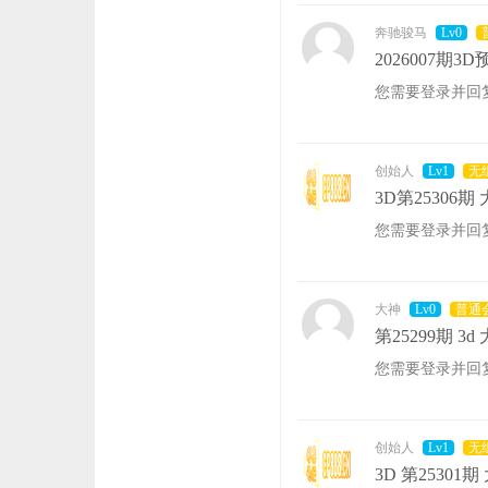
奔驰骏马
Lv0
2026007期3D
您需要登录并回
创始人
Lv1
无
3D第25306期
您需要登录并回
大神
Lv0
普通
第25299期 3
您需要登录并回
创始人
Lv1
无
3D 第2530