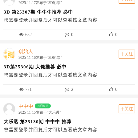
2025-11-17发布于“3D彩票”
3D 第25307期 牛牛牛推荐 必中
您需要登录并回复后才可以查看该文章内容
682
0
0
创始人
关注
2025-11-16发布于“3D彩票”
3D第25306期 大佬推荐 必中
您需要登录并回复后才可以查看该文章内容
771
2
0
中中中
普通会员
关注
2025-11-15发布于“大乐透”
大乐透 第25130期 中中中 推荐
您需要登录并回复后才可以查看该文章内容