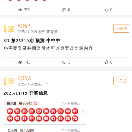
799
0
0
创始人
关注
2025-11-20发布于“3D彩票”
3D 第25310期 预测 中中中
您需要登录并回复后才可以查看该文章内容
745
1
0
创始人
关注
2025-11-20发布于“”
2025/11/19 开奖信息