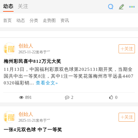
动态
关注
首页
动态
分类
走势图
资讯
创始人
关注
2025-11-22发布于“”
梅州彩民喜中812万元大奖
11月13日，中国福利彩票双色球第2025131期开奖，当期全
国共中出一等奖8注，其中1注一等奖花落梅州市平远县4407
0320福彩销...
查看全文»
891
2
0
创始人
关注
2025-11-21发布于“”
一张4元双色球 中了一等奖