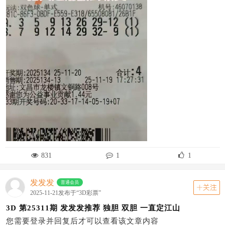
831
1
1
发发发
普通会员
关注
2025-11-21发布于“3D彩票”
3D 第25311期 发发发推荐 独胆 双胆 一直定江山
您需要登录并回复后才可以查看该文章内容