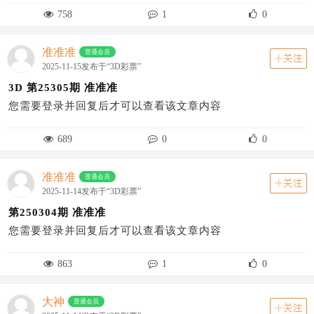
758
1
0
准准准
普通会员
关注
2025-11-15发布于“3D彩票”
3D 第25305期 准准准
您需要登录并回复后才可以查看该文章内容
689
0
0
准准准
普通会员
关注
2025-11-14发布于“3D彩票”
第250304期 准准准
您需要登录并回复后才可以查看该文章内容
863
1
0
大神
普通会员
关注