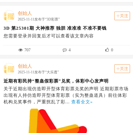
创始人
关注
2025-11-11发布于“3D彩票”
3D 第25301期 大神推荐 独胆 准准准 不准不要钱
您需要登录并回复后才可以查看该文章内容
707
4
0
创始人
关注
2025-11-11发布于“大乐透”
近期有彩民持“整蛊假彩票”兑奖，体彩中心发声明
关于近期出现仿造即开型体育彩票兑奖的声明 近期彩票市场
出现有人持仿造即开型体育彩票（实为整蛊道具）前往体彩
机构兑奖事件，严重扰乱了彩...
查看全文»